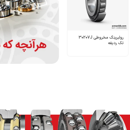
رولبرینگ‌ مخروطی 30207J
تک ردیفه