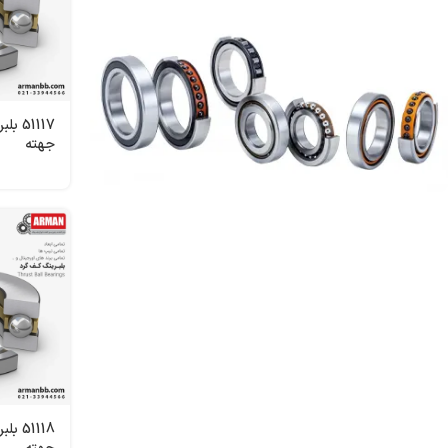
51117
جهته
انواع مودم
ADSL
51118