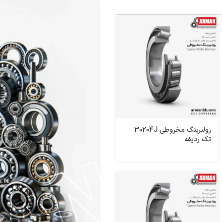
رولبرینگ‌ مخروطی 30204J
تک ردیفه