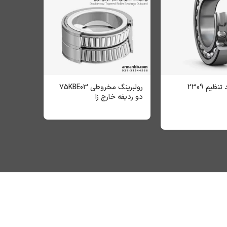
نظیم 2309
رولبرینگ‌ مخروطی 75KBE03
بلبرینگ‌ خو
دو ردیفه خارج زا
55
0
تومان