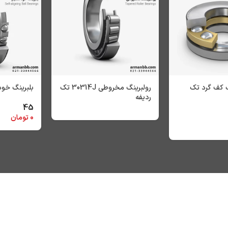
رینگ کف گرد تک
رولبرینگ‌ مخروطی 30314J تک
بلبرینگ‌ خود ت
ردیفه
45
0
تومان