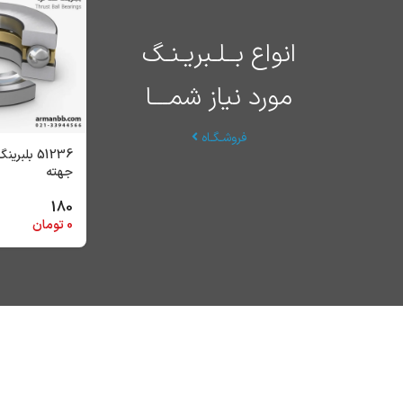
انواع بــلـبریـنـگ
مورد نیاز شمـــا
فروشـگـاه
51236 بلب
جهته
180
0
تومان