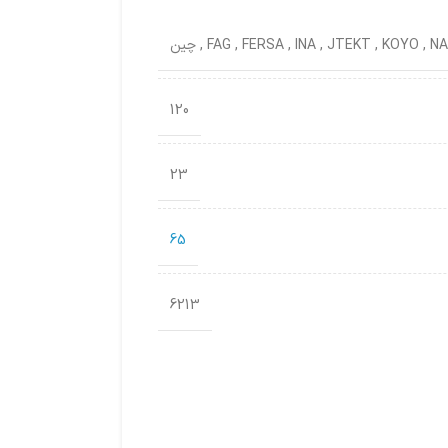
NA
,
KOYO
,
JTEKT
,
INA
,
FERSA
,
FAG
,
چین
120
23
65
6213