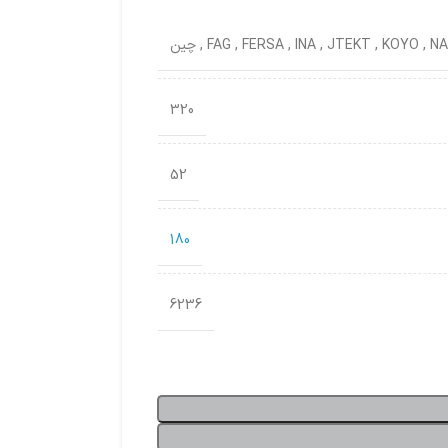
NA
,
KOYO
,
JTEKT
,
INA
,
FERSA
,
FAG
,
چین
320
52
180
6236