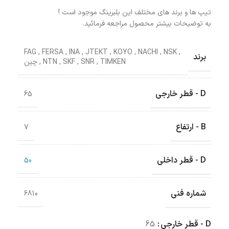
تیپ ها و برند های مختلف این بلبرینگ موجود است !
به توضیحات بیشتر محصول مراجعه فرمائید.
FAG
,
FERSA
,
INA
,
JTEKT
,
KOYO
,
NACHI
,
NSK
,
برند
TIMKEN
,
SNR
,
SKF
,
NTN
,
چین
D - قطر خارجی
65
B - ارتفاع
7
D - قطر داخلی
50
شماره فنی
6810
D - قطر خارجی
65