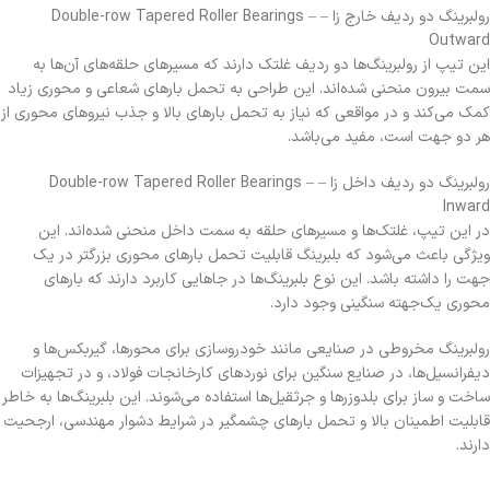
رولبرینگ دو ردیف خارج زا – Double-row Tapered Roller Bearings –
Outward
این تیپ از رولبرینگ‌ها دو ردیف غلتک دارند که مسیرهای حلقه‌های آن‌ها به
سمت بیرون منحنی شده‌اند. این طراحی به تحمل بارهای شعاعی و محوری زیاد
کمک می‌کند و در مواقعی که نیاز به تحمل بارهای بالا و جذب نیروهای محوری از
هر دو جهت است، مفید می‌باشد.
رولبرینگ دو ردیف داخل زا – Double-row Tapered Roller Bearings –
Inward
در این تیپ، غلتک‌ها و مسیرهای حلقه به سمت داخل منحنی شده‌اند. این
ویژگی باعث می‌شود که بلبرینگ قابلیت تحمل بارهای محوری بزرگتر در یک
جهت را داشته باشد. این نوع بلبرینگ‌ها در جاهایی کاربرد دارند که بارهای
محوری یک‌جهته سنگینی وجود دارد.
رولبرینگ‌ مخروطی در صنایعی مانند خودروسازی برای محورها، گیربکس‌ها و
دیفرانسیل‌ها، در صنایع سنگین برای نوردهای کارخانجات فولاد، و در تجهیزات
ساخت و ساز برای بلدوزرها و جرثقیل‌ها استفاده می‌شوند. این بلبرینگ‌ها به خاطر
قابلیت اطمینان بالا و تحمل بارهای چشمگیر در شرایط دشوار مهندسی، ارجحیت
دارند.