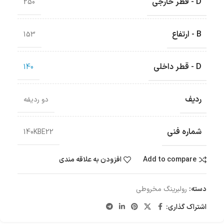
D - قطر خارجی
250
B - ارتفاع
153
D - قطر داخلی
140
ردیف
دو ردیفه
شماره فنی
140KBE22
Add to compare
افزودن به علاقه مندی
دسته:
رولبرینگ‌ مخروطی
اشتراک گذاری: