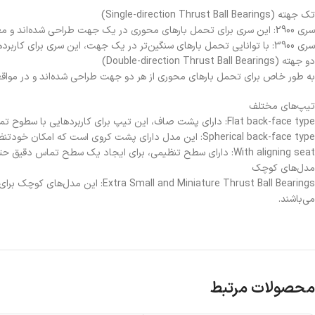
تک جهته (Single-direction Thrust Ball Bearings)
سری 2900: این سری برای تحمل بارهای محوری در یک جهت طراحی شده‌اند و معمولاً در کاربردهای با بارهای نسبتاً کمتر به کار می‌روند.
سری 3900: با توانایی تحمل بارهای سنگین‌تر در یک جهت، این سری برای کاربردهای صنعتی سنگین‌تر ایده‌آل است.
دو جهته (Double-direction Thrust Ball Bearings)
به طور خاص برای تحمل بارهای محوری از هر دو جهت طراحی شده‌اند و در مواقعی
تیپ‌های مختلف
Flat back-face type: دارای پشت صاف، این تیپ برای کاربردهایی با سطوح تماس موازی مناسب است.
Spherical back-face type: این مدل دارای پشت کروی است که امکان خودتنظیمی را در برابر ناهم‌محوری‌های جزئی می‌دهد.
With aligning seat: دارای سطح تنظیمی، برای ایجاد یک سطح تماس دقیق حتی در صورت وجود ناهم‌محوری می‌باشد.
مدل‌های کوچک
 Miniature Thrust Ball Bearings
می‌باشند.
محصولات مرتبط