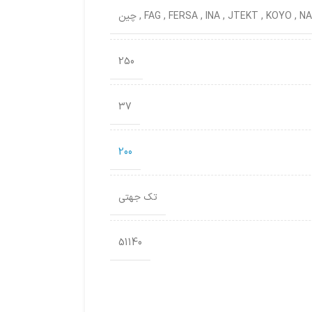
NA
,
KOYO
,
JTEKT
,
INA
,
FERSA
,
FAG
,
چین
250
37
200
تک جهتی
51140