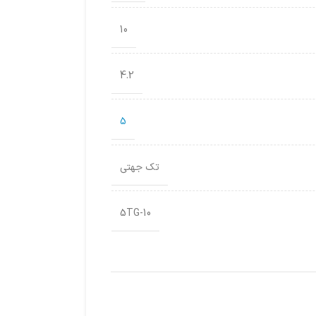
10
4.2
5
تک جهتی
5TG-10