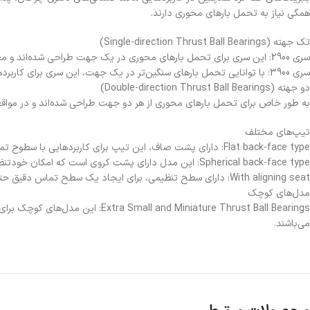
همگی نیاز به تحمل بارهای محوری دارند.
تک جهته (Single-direction Thrust Ball Bearings)
سری 2900: این سری برای تحمل بارهای محوری در یک جهت طراحی شده‌اند و معمولاً در کاربردهای با بارهای نسبتاً کمتر به کار می‌روند.
سری 3900: با توانایی تحمل بارهای سنگین‌تر در یک جهت، این سری برای کاربردهای صنعتی سنگین‌تر ایده‌آل است.
دو جهته (Double-direction Thrust Ball Bearings)
به طور خاص برای تحمل بارهای محوری از هر دو جهت طراحی شده‌اند و در مواقعی
تیپ‌های مختلف
Flat back-face type: دارای پشت صاف، این تیپ برای کاربردهایی با سطوح تماس موازی مناسب است.
Spherical back-face type: این مدل دارای پشت کروی است که امکان خودتنظیمی را در برابر ناهم‌محوری‌های جزئی می‌دهد.
With aligning seat: دارای سطح تنظیمی، برای ایجاد یک سطح تماس دقیق حتی در صورت وجود ناهم‌محوری می‌باشد.
مدل‌های کوچک
 Miniature Thrust Ball Bearings
می‌باشند.