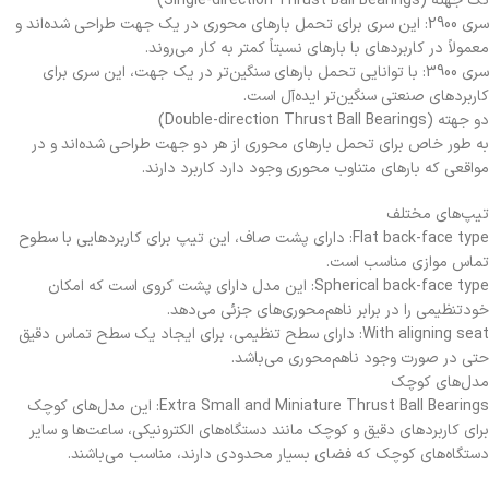
تک جهته (Single-direction Thrust Ball Bearings)
سری 2900: این سری برای تحمل بارهای محوری در یک جهت طراحی شده‌اند و
معمولاً در کاربردهای با بارهای نسبتاً کمتر به کار می‌روند.
سری 3900: با توانایی تحمل بارهای سنگین‌تر در یک جهت، این سری برای
کاربردهای صنعتی سنگین‌تر ایده‌آل است.
دو جهته (Double-direction Thrust Ball Bearings)
به طور خاص برای تحمل بارهای محوری از هر دو جهت طراحی شده‌اند و در
مواقعی که بارهای متناوب محوری وجود دارد کاربرد دارند.
تیپ‌های مختلف
Flat back-face type: دارای پشت صاف، این تیپ برای کاربردهایی با سطوح
تماس موازی مناسب است.
Spherical back-face type: این مدل دارای پشت کروی است که امکان
خودتنظیمی را در برابر ناهم‌محوری‌های جزئی می‌دهد.
With aligning seat: دارای سطح تنظیمی، برای ایجاد یک سطح تماس دقیق
حتی در صورت وجود ناهم‌محوری می‌باشد.
مدل‌های کوچک
Extra Small and Miniature Thrust Ball Bearings: این مدل‌های کوچک
برای کاربردهای دقیق و کوچک مانند دستگاه‌های الکترونیکی، ساعت‌ها و سایر
دستگاه‌های کوچک که فضای بسیار محدودی دارند، مناسب می‌باشند.