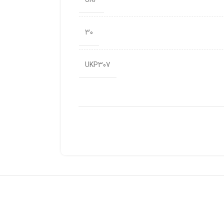
UKP
30
UKP307