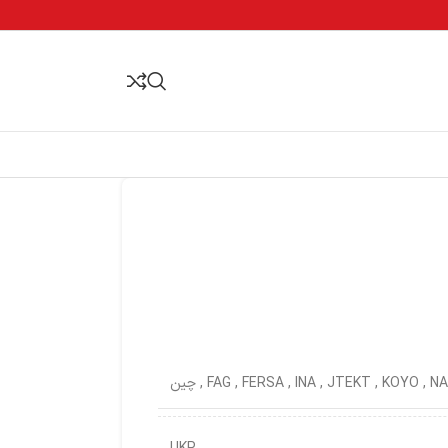
NA
,
KOYO
,
JTEKT
,
INA
,
FERSA
,
FAG
,
چین