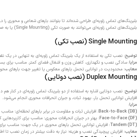
بلبرینگ‌های تماس زاویه‌ای طراحی شده‌اند تا بتوانند بارهای شعاعی و محوری را
بلبرینگ‌های تماس زاویه‌ای می‌توانند به صورت تکی (Single Mounting) یا به صورت جفتی (Duplex Mounting) نصب شوند، که هر دوی این روش‌ها کاربردها و مزایای خاص خود را دارند.
Single Mounting (نصب تکی)
توضیح
: نصب تکی به استفاده از یک بلبرینگ تماس زاویه‌ای به تنهایی در یک نق
مزایا
: سادگی نصب و نگهداری، کاهش وزن و اشغال فضای کمتر. مناسب برای بسیاری ا
معایب
: محدودیت در توانایی تحمل بارهای معکوس یا تغییر جهت بارهای محور
Duplex Mounting (نصب دوتایی)
توضیح
افزایش توانایی تحمل بار، بهبود ثبات، و جبران انحرافات محوری انجام می‌شود.
مزایا
:
Back-to-Back (DB)
: افزایش ثبات و مقاومت در برابر بارهای لحظه‌ای؛ مناسب بر
Face-to-Face (DF)
: بهتر در جبران انحرافات محوری؛ مناسب برای کاربردهایی
Tandem (DT)
: افزایش توانایی تحمل بارهای محوری در یک جهت؛ مناسب برای 
معایب
: افزایش پیچیدگی نصب و هزینه؛ نیاز به دقت بیشتر در زمان نصب تا اطم