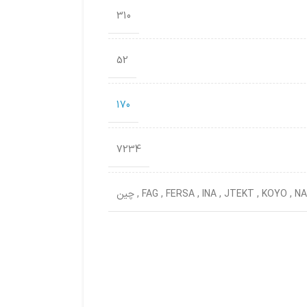
310
52
170
7234
NA
,
KOYO
,
JTEKT
,
INA
,
FERSA
,
FAG
,
چین