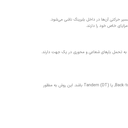
سیر حرکتی آن‌ها در داخل بلبرینگ ناشی می‌شود.
یاز به تحمل بارهای شعاعی و محوری در یک جهت دارند.
: نصب دوتایی اشاره به استفاده از دو بلبرینگ تماس زاویه‌ای در کنار هم دارد، که می‌تواند در چینش‌های مختلفی مانند Back-to-Back (DB), Face-to-Face (DF), یا Tandem (DT) باشد. این روش به منظور