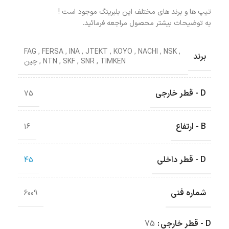
تیپ ها و برند های مختلف این بلبرینگ موجود است !
به توضیحات بیشتر محصول مراجعه فرمائید.
FAG
,
FERSA
,
INA
,
JTEKT
,
KOYO
,
NACHI
,
NSK
,
برند
TIMKEN
,
SNR
,
SKF
,
NTN
,
چین
D - قطر خارجی
75
B - ارتفاع
16
D - قطر داخلی
45
شماره فنی
6009
D - قطر خارجی
75