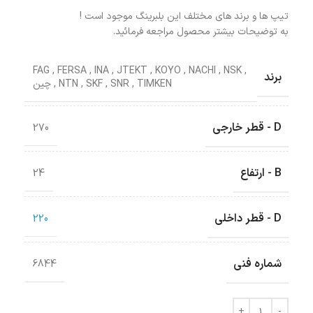
تیپ ها و برند های مختلف این بلبرینگ موجود است !
به توضیحات بیشتر محصول مراجعه فرمائید.
FAG
,
FERSA
,
INA
,
JTEKT
,
KOYO
,
NACHI
,
NSK
,
برند
TIMKEN
,
SNR
,
SKF
,
NTN
,
چین
D - قطر خارجی
270
B - ارتفاع
24
D - قطر داخلی
220
شماره فنی
6844