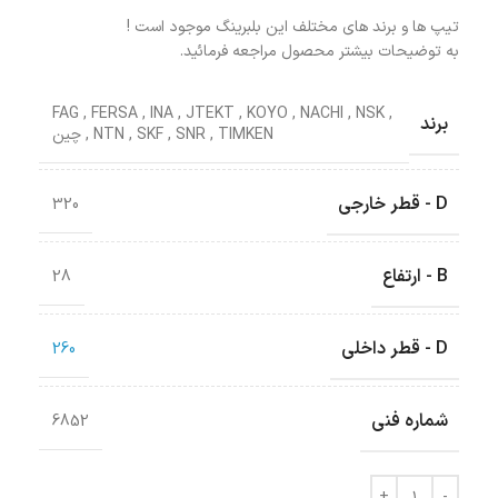
تیپ ها و برند های مختلف این بلبرینگ موجود است !
به توضیحات بیشتر محصول مراجعه فرمائید.
FAG
,
FERSA
,
INA
,
JTEKT
,
KOYO
,
NACHI
,
NSK
,
برند
TIMKEN
,
SNR
,
SKF
,
NTN
,
چین
D - قطر خارجی
320
B - ارتفاع
28
D - قطر داخلی
260
شماره فنی
6852