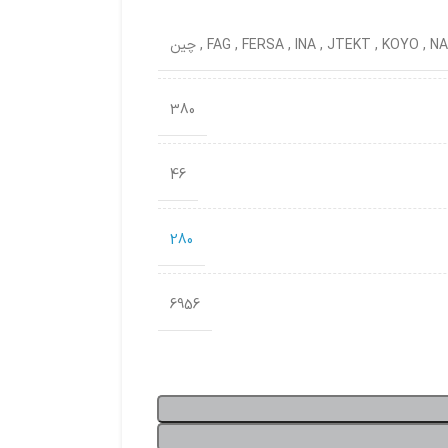
NA
,
KOYO
,
JTEKT
,
INA
,
FERSA
,
FAG
,
چین
380
46
280
6956