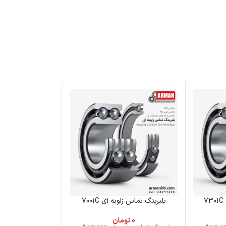
7
بلبرینگ تماس زاویه ای 7001C
بلبرینگ تماس زاویه
0
تومان
0
تو