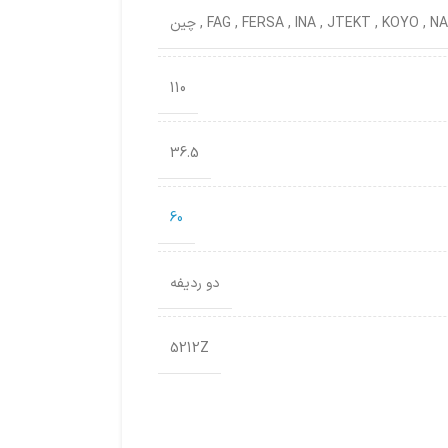
NA
,
KOYO
,
JTEKT
,
INA
,
FERSA
,
FAG
,
چین
110
36.5
60
دو ردیفه
5212Z