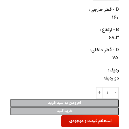
D - قطر خارجی
160
B - ارتفاع
68.3
D - قطر داخلی
75
ردیف
دو ردیفه
افزودن به سبد خرید
خرید کنید
استعلام قیمت و موجودی