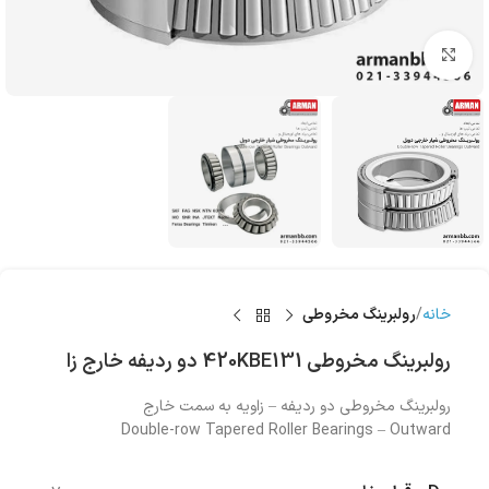
بزرگنمایی تصویر
خانه
رولبرینگ‌ مخروطی
رولبرینگ‌ مخروطی 420KBE131 دو ردیفه خارج زا
رولبرینگ‌ مخروطی دو ردیفه – زاویه به سمت خارج
Double-row Tapered Roller Bearings – Outward