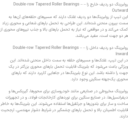
رولبرینگ دو ردیف خارج زا – Double-row Tapered Roller Bearings –
Outward
این تیپ از رولبرینگ‌ها دو ردیف غلتک دارند که مسیرهای حلقه‌های آن‌ها به
سمت بیرون منحنی شده‌اند. این طراحی به تحمل بارهای شعاعی و محوری زیاد
کمک می‌کند و در مواقعی که نیاز به تحمل بارهای بالا و جذب نیروهای محوری از
هر دو جهت است، مفید می‌باشد.
رولبرینگ دو ردیف داخل زا – Double-row Tapered Roller Bearings –
Inward
در این تیپ، غلتک‌ها و مسیرهای حلقه به سمت داخل منحنی شده‌اند. این
ویژگی باعث می‌شود که بلبرینگ قابلیت تحمل بارهای محوری بزرگتر در یک
جهت را داشته باشد. این نوع بلبرینگ‌ها در جاهایی کاربرد دارند که بارهای
محوری یک‌جهته سنگینی وجود دارد.
رولبرینگ‌ مخروطی در صنایعی مانند خودروسازی برای محورها، گیربکس‌ها و
دیفرانسیل‌ها، در صنایع سنگین برای نوردهای کارخانجات فولاد، و در تجهیزات
ساخت و ساز برای بلدوزرها و جرثقیل‌ها استفاده می‌شوند. این بلبرینگ‌ها به خاطر
قابلیت اطمینان بالا و تحمل بارهای چشمگیر در شرایط دشوار مهندسی، ارجحیت
دارند.