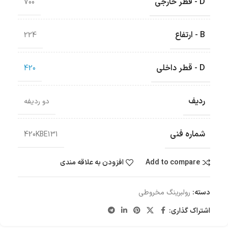
D - قطر خارجی
700
B - ارتفاع
224
D - قطر داخلی
420
ردیف
دو ردیفه
شماره فنی
420KBE131
Add to compare
افزودن به علاقه مندی
دسته:
رولبرینگ‌ مخروطی
اشتراک گذاری: