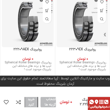
رولبرینگ 22309EX
رولبرینگ 22209AEX
0
تومان
0
تومان
رولبرینگ Spherical Roller Bearings
رولبرینگ Spherical Roller Bearings
تیپ ها و برند های مختلف این
تیپ ها و برند های مختلف این
بلبرینگ موجود است !
بلبرینگ موجود است !
وب سایت و مارکتینگ آنلاین توسط :
آریا سعادتمند
تمام حقوق این سایت برای
آرمان بلبرینگ محفوظ است.
انتخاب
خرید
رولبرینگ
0
تومان
2.22E+06
گزینه ها
کنید
تماس
محصولات
کروکی آدرس
واتس آپ