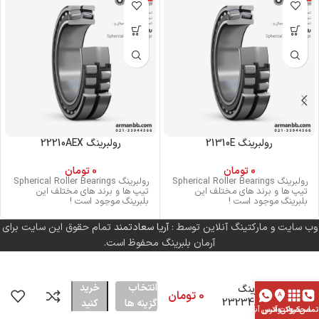
رولبرینگ 21310E
رولبرینگ 22210AEX
0
تومان
0
تومان
رولبرینگ Spherical Roller Bearings
رولبرینگ Spherical Roller Bearings
تیپ ها و برند های مختلف این
تیپ ها و برند های مختلف این
بلبرینگ موجود است !
بلبرینگ موجود است !
وب سایت و مارکتینگ آنلاین توسط :
آریا سعادتمند
تمام حقوق این سایت برای
آرمان بلبرینگ محفوظ است.
انتخاب
خرید
رولبرینگ
0
تومان
23234A2X
گزینه ها
کنید
تماس
محصولات
کروکی آدرس
واتس آپ