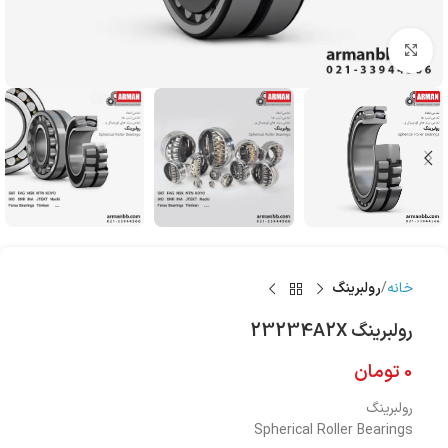
بزرگنمایی تصویر
خانه
رولبرینگ
رولبرینگ 23234A2X
0
تومان
رولبرینگ
Spherical Roller Bearings