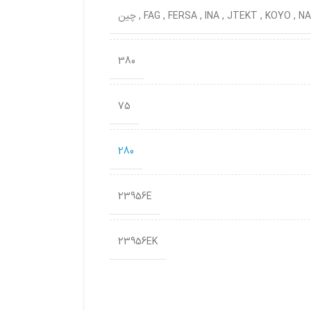
NA
,
KOYO
,
JTEKT
,
INA
,
FERSA
,
FAG
,
چین
380
75
280
23956E
23956EK