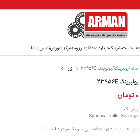
ه نخست
بلبرینگ
درباره ما
دانلود رزومه
مرکز آموزش
تماس با ما
خانه
رولبرینگ
رولبرینگ 23956E
رولبرینگ 23956E
0
تومان
رولبرینگ
Spherical Roller Bearings
تیپ ها و برند های مختلف این بلبرینگ موجود است !