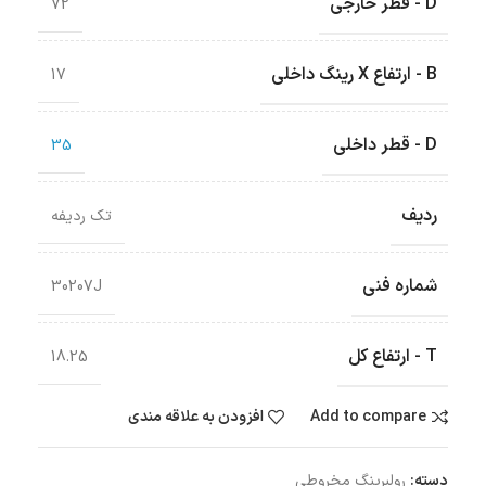
D - قطر خارجی
72
B - ارتفاع X رینگ داخلی
17
D - قطر داخلی
35
ردیف
تک ردیفه
شماره فنی
30207J
T - ارتفاع کل
18.25
Add to compare
افزودن به علاقه مندی
دسته:
رولبرینگ‌ مخروطی