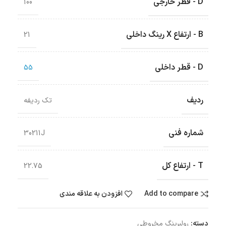
D - قطر خارجی
100
B - ارتفاع X رینگ داخلی
21
D - قطر داخلی
55
ردیف
تک ردیفه
شماره فنی
30211J
T - ارتفاع کل
22.75
Add to compare
افزودن به علاقه مندی
دسته:
رولبرینگ‌ مخروطی