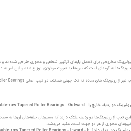
رولبرینگ مخروطی برای تحمل بارهای ترکیبی شعاعی و محوری طراحی شده‌اند و در
بلبرینگ‌ها به گونه‌ای است که نیروها به صورت موثرتری توزیع شده و این امر به دو
به غیر از رولبرینگ های ساده که تک جهتی هستند، دو تیپ اصلی Double-row Tapered Roller Bearings وجود دارد که عبارت‌اند از:
رولبرینگ دو ردیف خارج زا – Double-row Tapered Roller Bearings – Outward
این تیپ از رولبرینگ‌ها دو ردیف غلتک دارند که مسیرهای حلقه‌های آن‌ها به سم
نیروهای محوری از هر دو جهت است، مفید می‌باشد.
رولبرینگ دو ردیف داخل زا – Double-row Tapered Roller Bearings – Inward