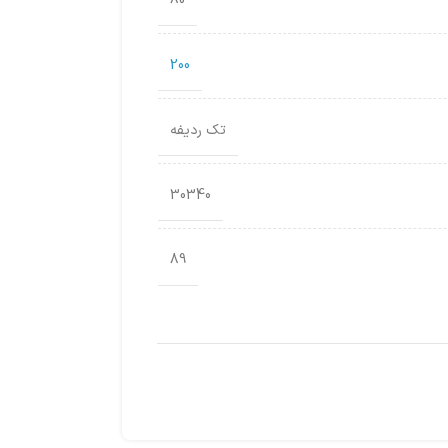
80
200
تک ردیفه
30340
89