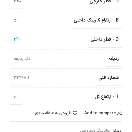
D - قطر خارجی
320
B - ارتفاع X رینگ داخلی
51
D - قطر داخلی
240
ردیف
تک ردیفه
شماره فنی
32948J
T - ارتفاع کل
51
Add to compare
افزودن به علاقه مندی
دسته:
رولبرینگ‌ مخروطی