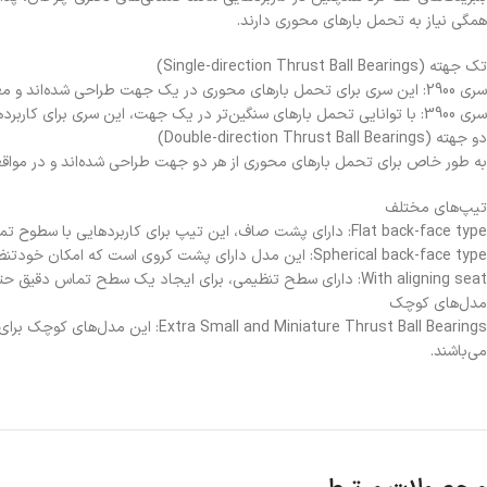
همگی نیاز به تحمل بارهای محوری دارند.
تک جهته (Single-direction Thrust Ball Bearings)
سری 2900: این سری برای تحمل بارهای محوری در یک جهت طراحی شده‌اند و معمولاً در کاربردهای با بارهای نسبتاً کمتر به کار می‌روند.
سری 3900: با توانایی تحمل بارهای سنگین‌تر در یک جهت، این سری برای کاربردهای صنعتی سنگین‌تر ایده‌آل است.
دو جهته (Double-direction Thrust Ball Bearings)
به طور خاص برای تحمل بارهای محوری از هر دو جهت طراحی شده‌اند و در مواقعی
تیپ‌های مختلف
Flat back-face type: دارای پشت صاف، این تیپ برای کاربردهایی با سطوح تماس موازی مناسب است.
Spherical back-face type: این مدل دارای پشت کروی است که امکان خودتنظیمی را در برابر ناهم‌محوری‌های جزئی می‌دهد.
With aligning seat: دارای سطح تنظیمی، برای ایجاد یک سطح تماس دقیق حتی در صورت وجود ناهم‌محوری می‌باشد.
مدل‌های کوچک
 Miniature Thrust Ball Bearings
می‌باشند.