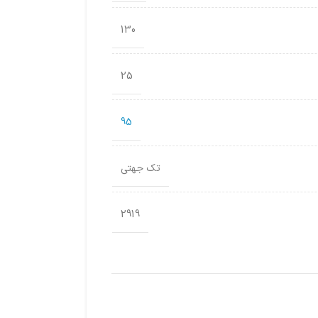
130
25
95
تک جهتی
2919