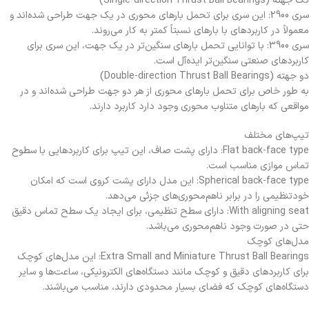
تک جهته (Single-direction Thrust Ball Bearings)
سری 2900: این سری برای تحمل بارهای محوری در یک جهت طراحی شده‌اند و
معمولاً در کاربردهای با بارهای نسبتاً کمتر به کار می‌روند.
سری 3900: با توانایی تحمل بارهای سنگین‌تر در یک جهت، این سری برای
کاربردهای صنعتی سنگین‌تر ایده‌آل است.
دو جهته (Double-direction Thrust Ball Bearings)
به طور خاص برای تحمل بارهای محوری از هر دو جهت طراحی شده‌اند و در
مواقعی که بارهای متناوب محوری وجود دارد کاربرد دارند.
تیپ‌های مختلف
Flat back-face type: دارای پشت صاف، این تیپ برای کاربردهایی با سطوح
تماس موازی مناسب است.
Spherical back-face type: این مدل دارای پشت کروی است که امکان
خودتنظیمی را در برابر ناهم‌محوری‌های جزئی می‌دهد.
With aligning seat: دارای سطح تنظیمی، برای ایجاد یک سطح تماس دقیق
حتی در صورت وجود ناهم‌محوری می‌باشد.
مدل‌های کوچک
Extra Small and Miniature Thrust Ball Bearings: این مدل‌های کوچک
برای کاربردهای دقیق و کوچک مانند دستگاه‌های الکترونیکی، ساعت‌ها و سایر
دستگاه‌های کوچک که فضای بسیار محدودی دارند، مناسب می‌باشند.