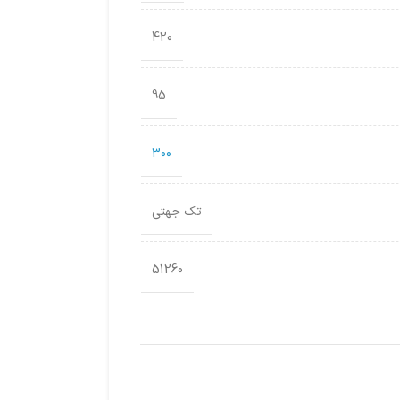
420
95
300
تک جهتی
51260