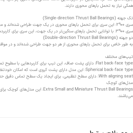
همگی نیاز به تحمل بارهای محوری دارند.
تک جهته (Single-direction Thrust Ball Bearings)
سری 2900: این سری برای تحمل بارهای محوری در یک جهت طراحی شده‌اند و معمولاً در کاربردهای با بارهای نسبتاً کمتر به کار می‌روند.
سری 3900: با توانایی تحمل بارهای سنگین‌تر در یک جهت، این سری برای کاربردهای صنعتی سنگین‌تر ایده‌آل است.
دو جهته (Double-direction Thrust Ball Bearings)
به طور خاص برای تحمل بارهای محوری از هر دو جهت طراحی شده‌اند و در مواقعی
تیپ‌های مختلف
Flat back-face type: دارای پشت صاف، این تیپ برای کاربردهایی با سطوح تماس موازی مناسب است.
Spherical back-face type: این مدل دارای پشت کروی است که امکان خودتنظیمی را در برابر ناهم‌محوری‌های جزئی می‌دهد.
With aligning seat: دارای سطح تنظیمی، برای ایجاد یک سطح تماس دقیق حتی در صورت وجود ناهم‌محوری می‌باشد.
مدل‌های کوچک
 Miniature Thrust Ball Bearings
می‌باشند.