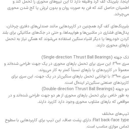
اینجا، بلبرینگ کف گرد وظیفه دارد تا این نیروهای محوری را تحمل کند و
اطمینان حاصل کند که فن به صورت روان و بدون لرزش یا کج شدن محوری
می‌چرخد.
بلبرینگ‌های کف گرد همچنین در کاربردهایی مانند صندلی‌های دفتری چرخان،
پدال‌های فشاری در ماشین‌ها و هواپیماها، و حتی در جک‌های مکانیکی برای بلند
کردن خودروها یا دیگر اشیاء سنگین استفاده می‌شوند که همگی نیاز به تحمل
بارهای محوری دارند.
تک جهته (Single-direction Thrust Ball Bearings)
سری 2900: این سری برای تحمل بارهای محوری در یک جهت طراحی شده‌اند و
معمولاً در کاربردهای با بارهای نسبتاً کمتر به کار می‌روند.
سری 3900: با توانایی تحمل بارهای سنگین‌تر در یک جهت، این سری برای
کاربردهای صنعتی سنگین‌تر ایده‌آل است.
دو جهته (Double-direction Thrust Ball Bearings)
به طور خاص برای تحمل بارهای محوری از هر دو جهت طراحی شده‌اند و در
مواقعی که بارهای متناوب محوری وجود دارد کاربرد دارند.
تیپ‌های مختلف
Flat back-face type: دارای پشت صاف، این تیپ برای کاربردهایی با سطوح
تماس موازی مناسب است.