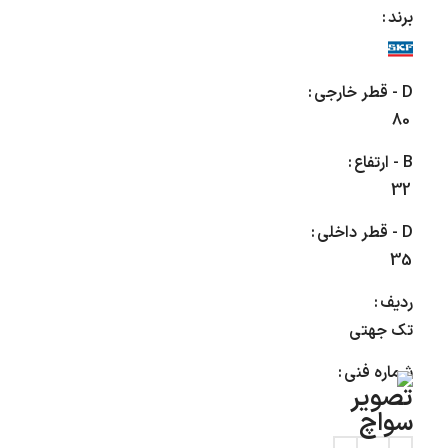
برند
D - قطر خارجی
80
B - ارتفاع
32
D - قطر داخلی
35
ردیف
تک جهتی
شماره فنی