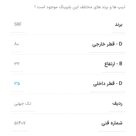
تیپ ها و برند های مختلف این بلبرینگ موجود است !
برند
SKF
D - قطر خارجی
80
B - ارتفاع
32
D - قطر داخلی
35
ردیف
تک جهتی
شماره فنی
51407