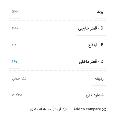
برند
SKF
D - قطر خارجی
280
B - ارتفاع
112
D - قطر داخلی
140
ردیف
تک جهتی
شماره فنی
51428
Add to compare
افزودن به علاقه مندی