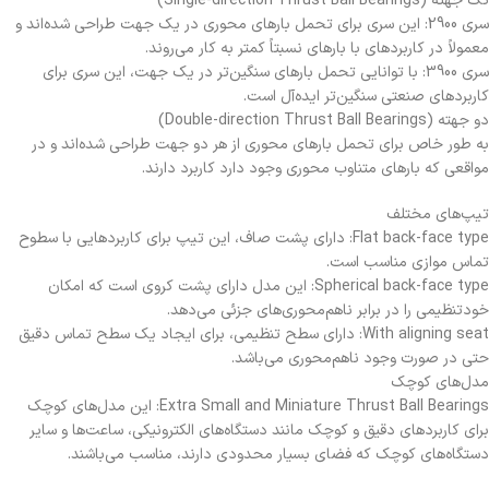
تک جهته (Single-direction Thrust Ball Bearings)
سری 2900: این سری برای تحمل بارهای محوری در یک جهت طراحی شده‌اند و
معمولاً در کاربردهای با بارهای نسبتاً کمتر به کار می‌روند.
سری 3900: با توانایی تحمل بارهای سنگین‌تر در یک جهت، این سری برای
کاربردهای صنعتی سنگین‌تر ایده‌آل است.
دو جهته (Double-direction Thrust Ball Bearings)
به طور خاص برای تحمل بارهای محوری از هر دو جهت طراحی شده‌اند و در
مواقعی که بارهای متناوب محوری وجود دارد کاربرد دارند.
تیپ‌های مختلف
Flat back-face type: دارای پشت صاف، این تیپ برای کاربردهایی با سطوح
تماس موازی مناسب است.
Spherical back-face type: این مدل دارای پشت کروی است که امکان
خودتنظیمی را در برابر ناهم‌محوری‌های جزئی می‌دهد.
With aligning seat: دارای سطح تنظیمی، برای ایجاد یک سطح تماس دقیق
حتی در صورت وجود ناهم‌محوری می‌باشد.
مدل‌های کوچک
Extra Small and Miniature Thrust Ball Bearings: این مدل‌های کوچک
برای کاربردهای دقیق و کوچک مانند دستگاه‌های الکترونیکی، ساعت‌ها و سایر
دستگاه‌های کوچک که فضای بسیار محدودی دارند، مناسب می‌باشند.