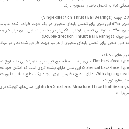
همگی نیاز به تحمل بارهای محوری دارند.
تک جهته (Single-direction Thrust Ball Bearings)
سری 2900: این سری برای تحمل بارهای محوری در یک جهت طراحی شده‌اند و معمولاً در کاربردهای با بارهای نسبتاً کمتر به کار می‌روند.
سری 3900: با توانایی تحمل بارهای سنگین‌تر در یک جهت، این سری برای کاربردهای صنعتی سنگین‌تر ایده‌آل است.
دو جهته (Double-direction Thrust Ball Bearings)
به طور خاص برای تحمل بارهای محوری از هر دو جهت طراحی شده‌اند و در مواقعی
تیپ‌های مختلف
Flat back-face type: دارای پشت صاف، این تیپ برای کاربردهایی با سطوح تماس موازی مناسب است.
Spherical back-face type: این مدل دارای پشت کروی است که امکان خودتنظیمی را در برابر ناهم‌محوری‌های جزئی می‌دهد.
With aligning seat: دارای سطح تنظیمی، برای ایجاد یک سطح تماس دقیق حتی در صورت وجود ناهم‌محوری می‌باشد.
مدل‌های کوچک
 Miniature Thrust Ball Bearings
می‌باشند.