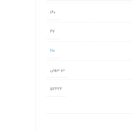
160
67
110
دو جهتی
52222