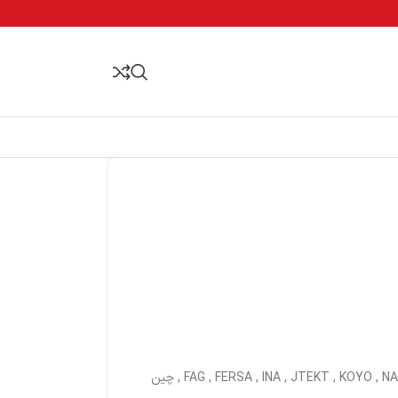
NA
,
KOYO
,
JTEKT
,
INA
,
FERSA
,
FAG
,
چین