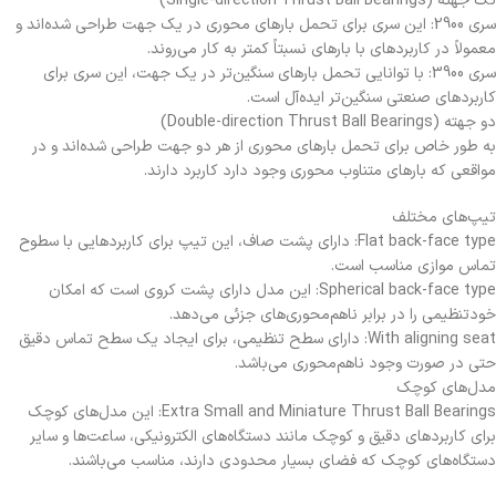
تک جهته (Single-direction Thrust Ball Bearings)
سری 2900: این سری برای تحمل بارهای محوری در یک جهت طراحی شده‌اند و
معمولاً در کاربردهای با بارهای نسبتاً کمتر به کار می‌روند.
سری 3900: با توانایی تحمل بارهای سنگین‌تر در یک جهت، این سری برای
کاربردهای صنعتی سنگین‌تر ایده‌آل است.
دو جهته (Double-direction Thrust Ball Bearings)
به طور خاص برای تحمل بارهای محوری از هر دو جهت طراحی شده‌اند و در
مواقعی که بارهای متناوب محوری وجود دارد کاربرد دارند.
تیپ‌های مختلف
Flat back-face type: دارای پشت صاف، این تیپ برای کاربردهایی با سطوح
تماس موازی مناسب است.
Spherical back-face type: این مدل دارای پشت کروی است که امکان
خودتنظیمی را در برابر ناهم‌محوری‌های جزئی می‌دهد.
With aligning seat: دارای سطح تنظیمی، برای ایجاد یک سطح تماس دقیق
حتی در صورت وجود ناهم‌محوری می‌باشد.
مدل‌های کوچک
Extra Small and Miniature Thrust Ball Bearings: این مدل‌های کوچک
برای کاربردهای دقیق و کوچک مانند دستگاه‌های الکترونیکی، ساعت‌ها و سایر
دستگاه‌های کوچک که فضای بسیار محدودی دارند، مناسب می‌باشند.