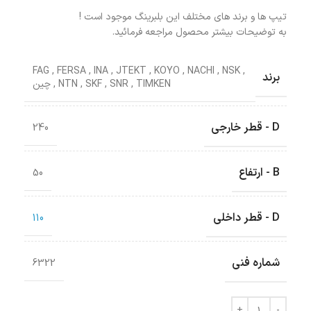
تیپ ها و برند های مختلف این بلبرینگ موجود است !
به توضیحات بیشتر محصول مراجعه فرمائید.
FAG
,
FERSA
,
INA
,
JTEKT
,
KOYO
,
NACHI
,
NSK
,
برند
TIMKEN
,
SNR
,
SKF
,
NTN
,
چین
D - قطر خارجی
240
B - ارتفاع
50
D - قطر داخلی
110
شماره فنی
6322