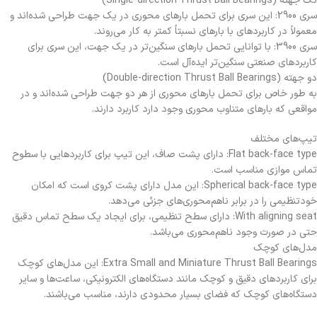
تک جهته (Single-direction Thrust Ball Bearings)
سری 2900: این سری برای تحمل بارهای محوری در یک جهت طراحی شده‌اند و
معمولاً در کاربردهای با بارهای نسبتاً کمتر به کار می‌روند.
سری 3900: با توانایی تحمل بارهای سنگین‌تر در یک جهت، این سری برای
کاربردهای صنعتی سنگین‌تر ایده‌آل است.
دو جهته (Double-direction Thrust Ball Bearings)
به طور خاص برای تحمل بارهای محوری از هر دو جهت طراحی شده‌اند و در
مواقعی که بارهای متناوب محوری وجود دارد کاربرد دارند.
تیپ‌های مختلف
Flat back-face type: دارای پشت صاف، این تیپ برای کاربردهایی با سطوح
تماس موازی مناسب است.
Spherical back-face type: این مدل دارای پشت کروی است که امکان
خودتنظیمی را در برابر ناهم‌محوری‌های جزئی می‌دهد.
With aligning seat: دارای سطح تنظیمی، برای ایجاد یک سطح تماس دقیق
حتی در صورت وجود ناهم‌محوری می‌باشد.
مدل‌های کوچک
Extra Small and Miniature Thrust Ball Bearings: این مدل‌های کوچک
برای کاربردهای دقیق و کوچک مانند دستگاه‌های الکترونیکی، ساعت‌ها و سایر
دستگاه‌های کوچک که فضای بسیار محدودی دارند، مناسب می‌باشند.