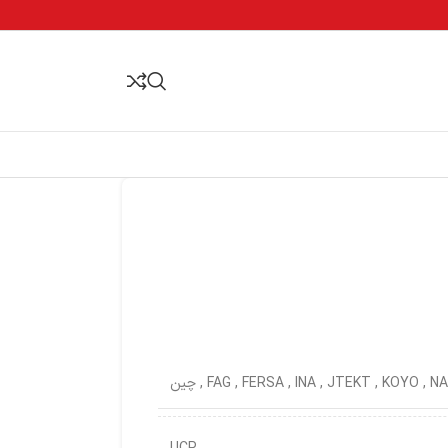
NA
,
KOYO
,
JTEKT
,
INA
,
FERSA
,
FAG
,
چین